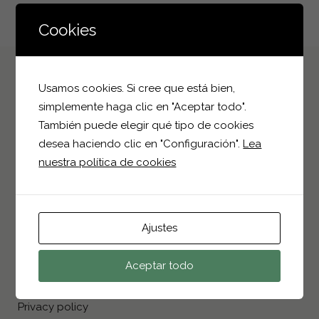
Cookies
Usamos cookies. Si cree que está bien,
CONTACT INFO
simplemente haga clic en "Aceptar todo".
También puede elegir qué tipo de cookies
Polígono Industrial I-4, Parcela 25
desea haciendo clic en "Configuración".
Lea
03330, Crevillent, Alicante
nuestra política de cookies
+34 966 68 25 75
info@bioplantparrilla.com
Ajustes
INFORMATION
Aceptar todo
Footbeds
Privacy policy