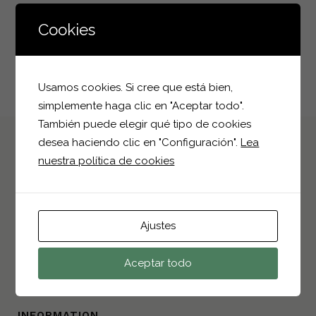
Cookies
Usamos cookies. Si cree que está bien,
simplemente haga clic en "Aceptar todo".
También puede elegir qué tipo de cookies
desea haciendo clic en "Configuración".
Lea
nuestra política de cookies
CONTACT INFO
Polígono Industrial I-4, Parcela 25
Ajustes
03330, Crevillent, Alicante
+34 966 68 25 75
Aceptar todo
info@bioplantparrilla.com
INFORMATION