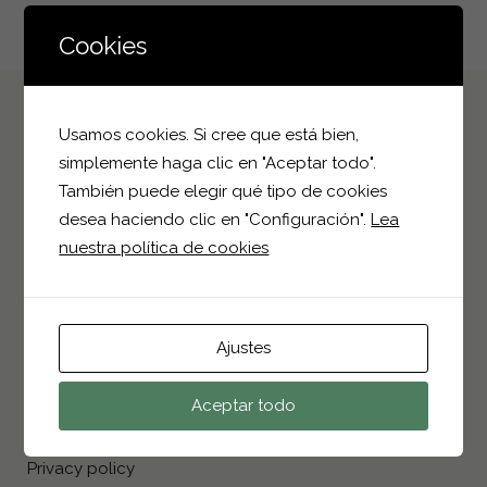
Cookies
Usamos cookies. Si cree que está bien,
CONTACT INFO
simplemente haga clic en "Aceptar todo".
También puede elegir qué tipo de cookies
Polígono Industrial I-4, Parcela 25
desea haciendo clic en "Configuración".
Lea
03330, Crevillent, Alicante
nuestra política de cookies
+34 966 68 25 75
info@bioplantparrilla.com
Ajustes
INFORMATION
Aceptar todo
Footbeds
Privacy policy