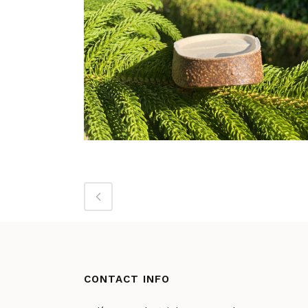
Para que
podamos
mejorar la
funcionalidad
y la
estructura del
sitio web, en
función de
cómo se
utiliza el sitio
web.
Experiencia
Para que
nuestro sitio
web funcione
lo mejor
posible
durante su
visita. Si
rechaza estas
CONTACT INFO
cookies,
algunas