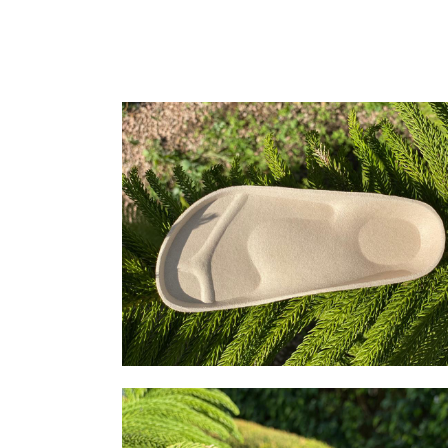
Necesarias
Estas cookies
no son
opcionales.
Son
necesarias
para que el
sitio web
funcione.
Estadísticas