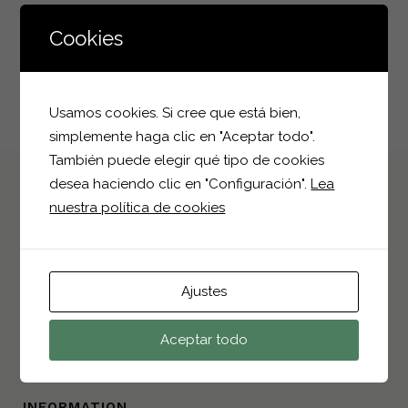
Cookies
Usamos cookies. Si cree que está bien,
simplemente haga clic en "Aceptar todo".
También puede elegir qué tipo de cookies
desea haciendo clic en "Configuración".
Lea
nuestra política de cookies
CONTACT INFO
Polígono Industrial I-4, Parcela 25
Ajustes
03330, Crevillent, Alicante
+34 966 68 25 75
Aceptar todo
info@bioplantparrilla.com
INFORMATION