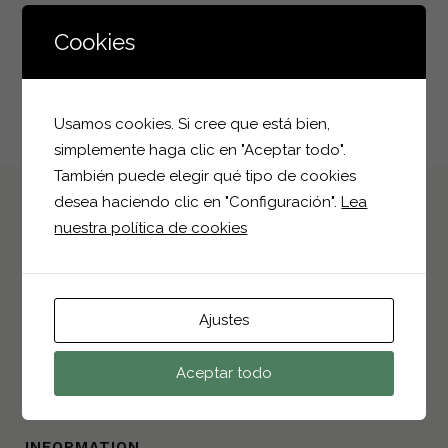
Cookies
Usamos cookies. Si cree que está bien,
simplemente haga clic en "Aceptar todo".
También puede elegir qué tipo de cookies
desea haciendo clic en "Configuración".
Lea
nuestra política de cookies
CONTACT INFO
Polígono Industrial I-4, Parcela 25
Ajustes
03330, Crevillent, Alicante
+34 966 68 25 75
Aceptar todo
info@bioplantparrilla.com
INFORMATION