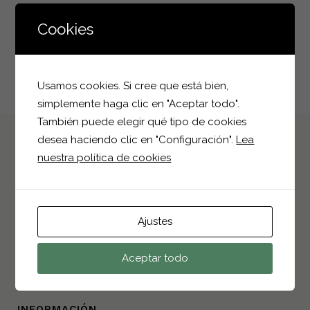
Cookies
Usamos cookies. Si cree que está bien,
simplemente haga clic en "Aceptar todo".
También puede elegir qué tipo de cookies
desea haciendo clic en "Configuración".
Lea
nuestra política de cookies
DATOS DE CONTACTO
Polígono Industrial I-4, Parcela 25
Ajustes
03330, Crevillent, Alicante
+34 966 68 25 75
Aceptar todo
info@bioplantparrilla.com
INFORMACIÓN